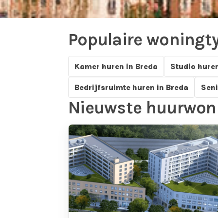
Populaire woningty
Huren in Breda
Kamer huren in Breda
Studio huren
Bekijk actueel aanbod van kamers, studio’s en appa
Bedrijfsruimte huren in Breda
Seni
Nieuwste huurwoni
Bekijk aanbod in de app
Kamers
Studio's