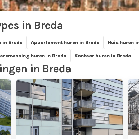
pes in Breda
 in Breda
Appartement huren in Breda
Huis huren i
rtementen in Breda.
orenwoning huren in Breda
Kantoor huren in Breda
ngen in Breda
Appartementen